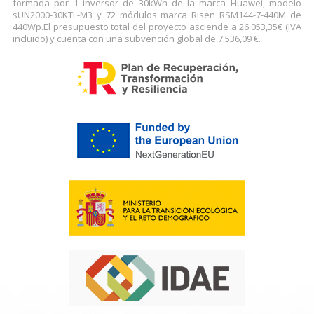
formada por 1 inversor de 30kWn de la marca Huawei, modelo
sUN2000-30KTL-M3 y 72 módulos marca Risen RSM144-7-440M de
440Wp.El presupuesto total del proyecto asciende a 26.053,35€ (IVA
incluido) y cuenta con una subvención global de 7.536,09 €.