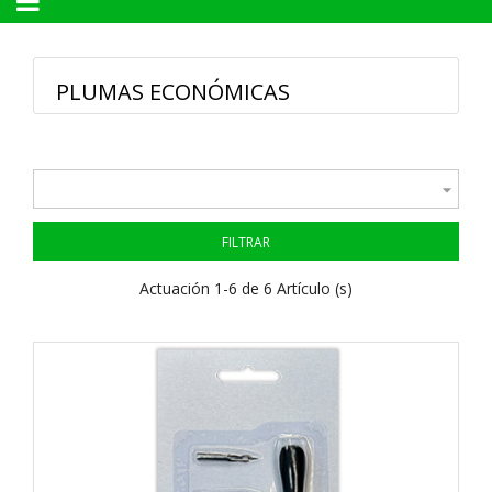
Navegación
☰
de
palanca
PLUMAS ECONÓMICAS

FILTRAR
Actuación 1-6 de 6 Artículo (s)