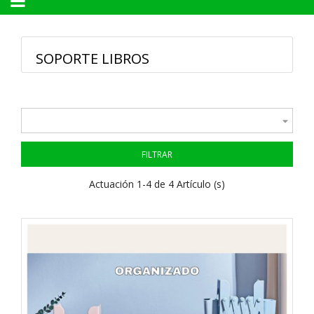
Navegación
☰
de
palanca
SOPORTE LIBROS

FILTRAR
Actuación 1-4 de 4 Artículo (s)