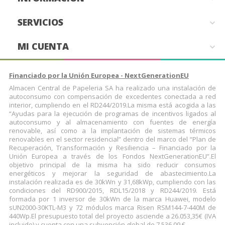
SERVICIOS

MI CUENTA

Financiado por la Unión Europea - NextGenerationEU
Almacen Central de Papeleria SA ha realizado una instalación de
autoconsumo con compensación de excedentes conectada a red
interior, cumpliendo en el RD244/2019.La misma está acogida a las
“Ayudas para la ejecución de programas de incentivos ligados al
autoconsumo y al almacenamiento con fuentes de energía
renovable, así como a la implantación de sistemas térmicos
renovables en el sector residencial” dentro del marco del “Plan de
Recuperación, Transformación y Resiliencia – Financiado por la
Unión Europea a través de los Fondos NextGenerationEU”.El
objetivo principal de la misma ha sido reducir consumos
energéticos y mejorar la seguridad de abastecimiento.La
instalación realizada es de 30kWn y 31,68kWp, cumpliendo con las
condiciones del RD900/2015, RDL15/2018 y RD244/2019. Está
formada por 1 inversor de 30kWn de la marca Huawei, modelo
sUN2000-30KTL-M3 y 72 módulos marca Risen RSM144-7-440M de
440Wp.El presupuesto total del proyecto asciende a 26.053,35€ (IVA
incluido) y cuenta con una subvención global de 7.536,09 €.