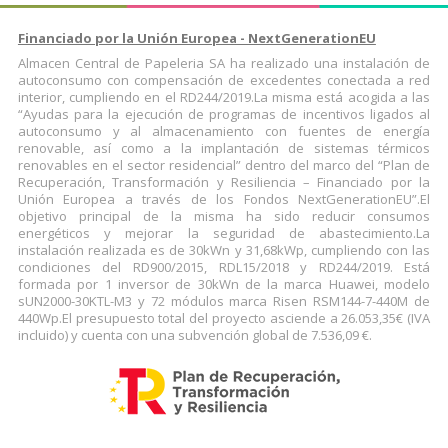
Financiado por la Unión Europea - NextGenerationEU
Almacen Central de Papeleria SA ha realizado una instalación de
autoconsumo con compensación de excedentes conectada a red
interior, cumpliendo en el RD244/2019.La misma está acogida a las
“Ayudas para la ejecución de programas de incentivos ligados al
autoconsumo y al almacenamiento con fuentes de energía
renovable, así como a la implantación de sistemas térmicos
renovables en el sector residencial” dentro del marco del “Plan de
Recuperación, Transformación y Resiliencia – Financiado por la
Unión Europea a través de los Fondos NextGenerationEU”.El
objetivo principal de la misma ha sido reducir consumos
energéticos y mejorar la seguridad de abastecimiento.La
instalación realizada es de 30kWn y 31,68kWp, cumpliendo con las
condiciones del RD900/2015, RDL15/2018 y RD244/2019. Está
formada por 1 inversor de 30kWn de la marca Huawei, modelo
sUN2000-30KTL-M3 y 72 módulos marca Risen RSM144-7-440M de
440Wp.El presupuesto total del proyecto asciende a 26.053,35€ (IVA
incluido) y cuenta con una subvención global de 7.536,09 €.