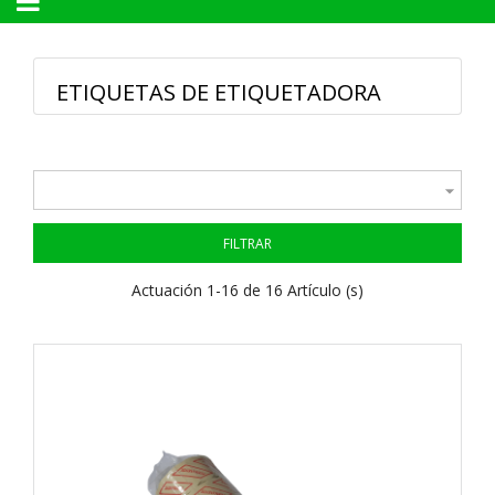
Navegación
☰
de
palanca
ETIQUETAS DE ETIQUETADORA

FILTRAR
Actuación 1-16 de 16 Artículo (s)