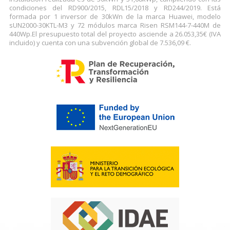
condiciones del RD900/2015, RDL15/2018 y RD244/2019. Está
formada por 1 inversor de 30kWn de la marca Huawei, modelo
sUN2000-30KTL-M3 y 72 módulos marca Risen RSM144-7-440M de
440Wp.El presupuesto total del proyecto asciende a 26.053,35€ (IVA
incluido) y cuenta con una subvención global de 7.536,09 €.