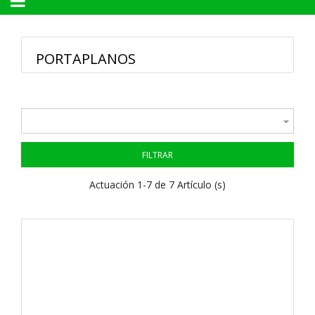
Navegación
☰
de
palanca
PORTAPLANOS

FILTRAR
Actuación 1-7 de 7 Artículo (s)