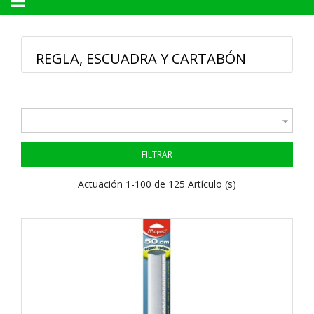
Navegación
☰
de
palanca
REGLA, ESCUADRA Y CARTABÓN

FILTRAR
Actuación 1-100 de 125 Artículo (s)