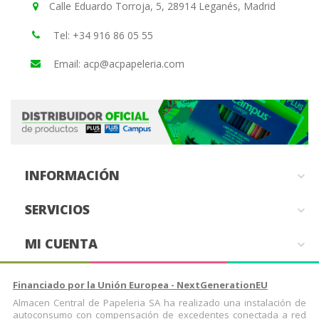
Calle Eduardo Torroja, 5, 28914 Leganés, Madrid
Tel: +34 916 86 05 55
Email: acp@acpapeleria.com
INFORMACIÓN

SERVICIOS

MI CUENTA

Financiado por la Unión Europea - NextGenerationEU
Almacen Central de Papeleria SA ha realizado una instalación de
autoconsumo con compensación de excedentes conectada a red