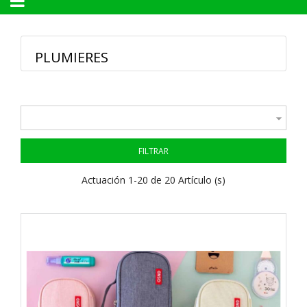
Navegación
☰
de
palanca
PLUMIERES

FILTRAR
Actuación 1-20 de 20 Artículo (s)