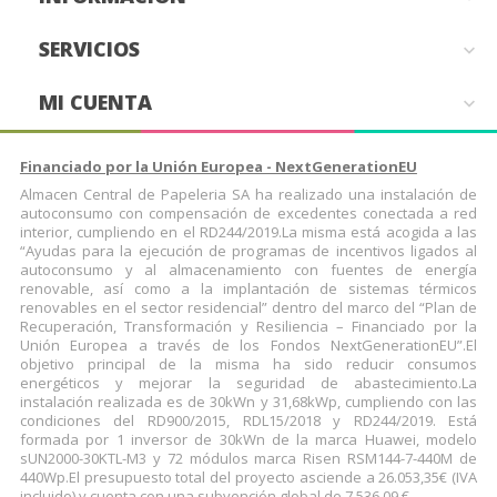
SERVICIOS

MI CUENTA

Financiado por la Unión Europea - NextGenerationEU
Almacen Central de Papeleria SA ha realizado una instalación de
autoconsumo con compensación de excedentes conectada a red
interior, cumpliendo en el RD244/2019.La misma está acogida a las
“Ayudas para la ejecución de programas de incentivos ligados al
autoconsumo y al almacenamiento con fuentes de energía
renovable, así como a la implantación de sistemas térmicos
renovables en el sector residencial” dentro del marco del “Plan de
Recuperación, Transformación y Resiliencia – Financiado por la
Unión Europea a través de los Fondos NextGenerationEU”.El
objetivo principal de la misma ha sido reducir consumos
energéticos y mejorar la seguridad de abastecimiento.La
instalación realizada es de 30kWn y 31,68kWp, cumpliendo con las
condiciones del RD900/2015, RDL15/2018 y RD244/2019. Está
formada por 1 inversor de 30kWn de la marca Huawei, modelo
sUN2000-30KTL-M3 y 72 módulos marca Risen RSM144-7-440M de
440Wp.El presupuesto total del proyecto asciende a 26.053,35€ (IVA
incluido) y cuenta con una subvención global de 7.536,09 €.