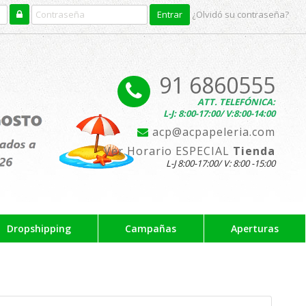
¿Olvidó su contraseña?
91 6860555
ATT. TELEFÓNICA:
L-J: 8:00-17:00/ V:8:00-14:00
acp@acpapeleria.com
Ver Horario ESPECIAL
Tienda
L-J 8:00-17:00/ V: 8:00 -15:00
Dropshipping
Campañas
Aperturas