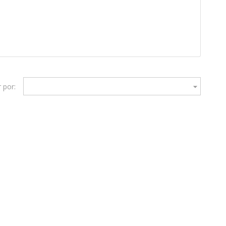
 por:
