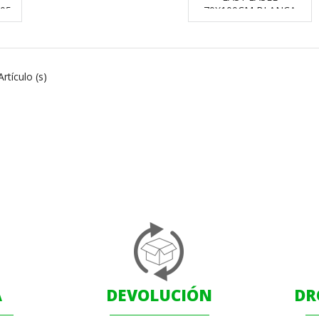
05
70X100CM BLANCA
rtículo (s)
A
DEVOLUCIÓN
DR