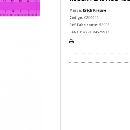
Marca:
Erich Krause
Código:
0206640
Ref.Fabricante:
52993
EAN13:
4650184529932