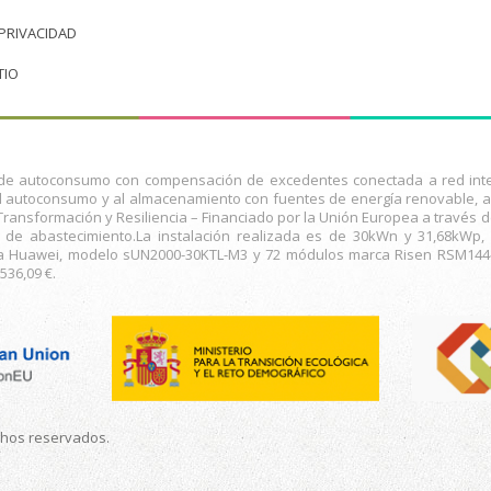
 PRIVACIDAD
TIO
n de autoconsumo con compensación de excedentes conectada a red inter
al autoconsumo y al almacenamiento con fuentes de energía renovable, as
Transformación y Resiliencia – Financiado por la Unión Europea a través 
 de abastecimiento.La instalación realizada es de 30kWn y 31,68kWp,
ca Huawei, modelo sUN2000-30KTL-M3 y 72 módulos marca Risen RSM144-7
536,09 €.
chos reservados.