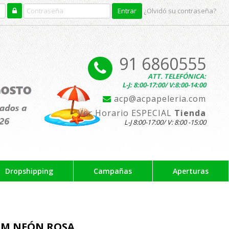
¿Olvidó su contraseña?
91 6860555
ATT. TELEFÓNICA:
L-J: 8:00-17:00/ V:8:00-14:00
acp@acpapeleria.com
Ver Horario ESPECIAL
Tienda
L-J 8:00-17:00/ V: 8:00 -15:00
Dropshipping
Campañas
Aperturas
CM NEÓN ROSA