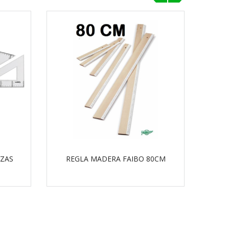
‹
›
EZAS
REGLA MADERA FAIBO 80CM
RE