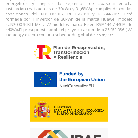
energéticos y mejorar la seguridad de abastecimiento.La
instalación realizada es de 30kWn y 31,68kWp, cumpliendo con las
condiciones del RD900/2015, RDL15/2018 y RD244/2019. Está
formada por 1 inversor de 30kWn de la marca Huawei, modelo
sUN2000-30KTL-M3 y 72 módulos marca Risen RSM144-7-440M de
440Wp.El presupuesto total del proyecto asciende a 26.053,35€ (IVA
incluido) y cuenta con una subvención global de 7.536,09 €.