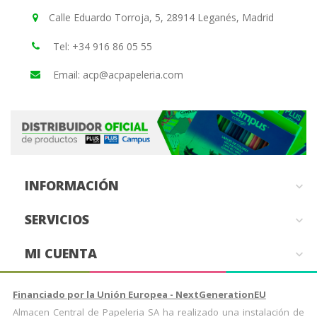
Calle Eduardo Torroja, 5, 28914 Leganés, Madrid
Tel: +34 916 86 05 55
Email: acp@acpapeleria.com
INFORMACIÓN

SERVICIOS

MI CUENTA

Financiado por la Unión Europea - NextGenerationEU
Almacen Central de Papeleria SA ha realizado una instalación de