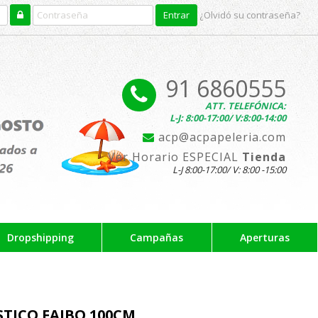
¿Olvidó su contraseña?
91 6860555
ATT. TELEFÓNICA:
L-J: 8:00-17:00/ V:8:00-14:00
acp@acpapeleria.com
Ver Horario ESPECIAL
Tienda
L-J 8:00-17:00/ V: 8:00 -15:00
Dropshipping
Campañas
Aperturas
STICO FAIBO 100CM