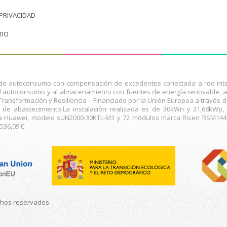
 PRIVACIDAD
TIO
n de autoconsumo con compensación de excedentes conectada a red inter
al autoconsumo y al almacenamiento con fuentes de energía renovable, as
Transformación y Resiliencia – Financiado por la Unión Europea a través 
 de abastecimiento.La instalación realizada es de 30kWn y 31,68kWp,
ca Huawei, modelo sUN2000-30KTL-M3 y 72 módulos marca Risen RSM144-7
536,09 €.
chos reservados.