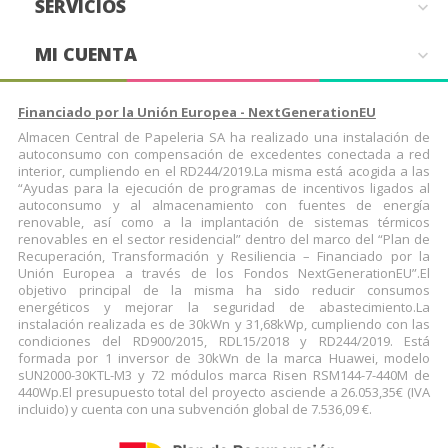
SERVICIOS

MI CUENTA

Financiado por la Unión Europea - NextGenerationEU
Almacen Central de Papeleria SA ha realizado una instalación de
autoconsumo con compensación de excedentes conectada a red
interior, cumpliendo en el RD244/2019.La misma está acogida a las
“Ayudas para la ejecución de programas de incentivos ligados al
autoconsumo y al almacenamiento con fuentes de energía
renovable, así como a la implantación de sistemas térmicos
renovables en el sector residencial” dentro del marco del “Plan de
Recuperación, Transformación y Resiliencia – Financiado por la
Unión Europea a través de los Fondos NextGenerationEU”.El
objetivo principal de la misma ha sido reducir consumos
energéticos y mejorar la seguridad de abastecimiento.La
instalación realizada es de 30kWn y 31,68kWp, cumpliendo con las
condiciones del RD900/2015, RDL15/2018 y RD244/2019. Está
formada por 1 inversor de 30kWn de la marca Huawei, modelo
sUN2000-30KTL-M3 y 72 módulos marca Risen RSM144-7-440M de
440Wp.El presupuesto total del proyecto asciende a 26.053,35€ (IVA
incluido) y cuenta con una subvención global de 7.536,09 €.