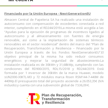
Financiado por la Unión Europea - NextGenerationEU
Almacen Central de Papeleria SA ha realizado una instalación de
autoconsumo con compensación de excedentes conectada a red
interior, cumpliendo en el RD244/2019.La misma está acogida a las
“Ayudas para la ejecución de programas de incentivos ligados al
autoconsumo y al almacenamiento con fuentes de energía
renovable, así como a la implantación de sistemas térmicos
renovables en el sector residencial” dentro del marco del “Plan de
Recuperación, Transformación y Resiliencia – Financiado por la
Unión Europea a través de los Fondos NextGenerationEU”.El
objetivo principal de la misma ha sido reducir consumos
energéticos y mejorar la seguridad de abastecimiento.La
instalación realizada es de 30kWn y 31,68kWp, cumpliendo con las
condiciones del RD900/2015, RDL15/2018 y RD244/2019. Está
formada por 1 inversor de 30kWn de la marca Huawei, modelo
sUN2000-30KTL-M3 y 72 módulos marca Risen RSM144-7-440M de
440Wp.El presupuesto total del proyecto asciende a 26.053,35€ (IVA
incluido) y cuenta con una subvención global de 7.536,09 €.