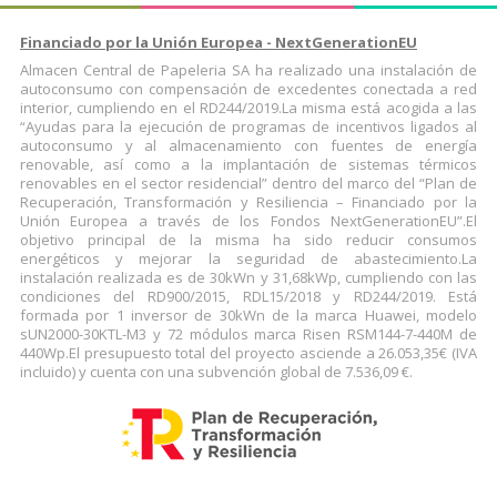
Financiado por la Unión Europea - NextGenerationEU
Almacen Central de Papeleria SA ha realizado una instalación de
autoconsumo con compensación de excedentes conectada a red
interior, cumpliendo en el RD244/2019.La misma está acogida a las
“Ayudas para la ejecución de programas de incentivos ligados al
autoconsumo y al almacenamiento con fuentes de energía
renovable, así como a la implantación de sistemas térmicos
renovables en el sector residencial” dentro del marco del “Plan de
Recuperación, Transformación y Resiliencia – Financiado por la
Unión Europea a través de los Fondos NextGenerationEU”.El
objetivo principal de la misma ha sido reducir consumos
energéticos y mejorar la seguridad de abastecimiento.La
instalación realizada es de 30kWn y 31,68kWp, cumpliendo con las
condiciones del RD900/2015, RDL15/2018 y RD244/2019. Está
formada por 1 inversor de 30kWn de la marca Huawei, modelo
sUN2000-30KTL-M3 y 72 módulos marca Risen RSM144-7-440M de
440Wp.El presupuesto total del proyecto asciende a 26.053,35€ (IVA
incluido) y cuenta con una subvención global de 7.536,09 €.