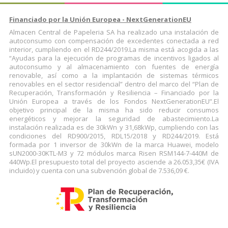
Financiado por la Unión Europea - NextGenerationEU
Almacen Central de Papeleria SA ha realizado una instalación de
autoconsumo con compensación de excedentes conectada a red
interior, cumpliendo en el RD244/2019.La misma está acogida a las
“Ayudas para la ejecución de programas de incentivos ligados al
autoconsumo y al almacenamiento con fuentes de energía
renovable, así como a la implantación de sistemas térmicos
renovables en el sector residencial” dentro del marco del “Plan de
Recuperación, Transformación y Resiliencia – Financiado por la
Unión Europea a través de los Fondos NextGenerationEU”.El
objetivo principal de la misma ha sido reducir consumos
energéticos y mejorar la seguridad de abastecimiento.La
instalación realizada es de 30kWn y 31,68kWp, cumpliendo con las
condiciones del RD900/2015, RDL15/2018 y RD244/2019. Está
formada por 1 inversor de 30kWn de la marca Huawei, modelo
sUN2000-30KTL-M3 y 72 módulos marca Risen RSM144-7-440M de
440Wp.El presupuesto total del proyecto asciende a 26.053,35€ (IVA
incluido) y cuenta con una subvención global de 7.536,09 €.